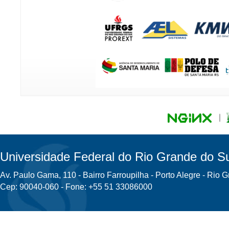
Universidade Federal do Rio Grande do Su
Av. Paulo Gama, 110 - Bairro Farroupilha - Porto Alegre - Rio 
Cep: 90040-060 - Fone: +55 51 33086000